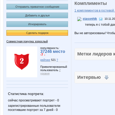
Комплименты
Отправить приватное сообщение
1 комплиментов в гостевой 
Добавить в друзья
stasonhik
10.11.20
Игнорировать
теперь я с тобой да
Сделать подарок
Вы не авторизованы! Чтоб
Совместная покупка: взрослый
популярность:
37246 место
Метки лидеров
-7 ↓
рейтинг
521
?
Привилегированный
пользователь
2
уровня
Интервью
Статистика портрета:
сейчас просматривают портрет - 0
зарегистрированные пользователи
посетившие портрет за 7 дней - 0